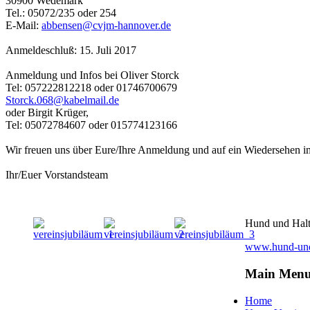
30900 Wedemark
Tel.: 05072/235 oder 254
E-Mail:
abbensen@cvjm-hannover.de
Anmeldeschluß: 15. Juli 2017
Anmeldung und Infos bei Oliver Storck
Tel: 057222812218 oder 01746700679
Storck.068@kabelmail.de
oder Birgit Krüger,
Tel: 05072784607 oder 015774123166
Wir freuen uns über Eure/Ihre Anmeldung und auf ein Wiedersehen i
Ihr/Euer Vorstandsteam
Hund und Halt
www.hund-und-
Main Men
Home