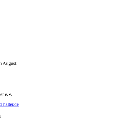
m August!
er e.V.
halter.de
u