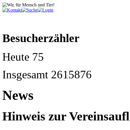
r
nd
eund
Besucherzähler
er
Heute
75
ind
s
Insgesamt
2615876
nschen?
News
Hinweis zur Vereinsauf
m