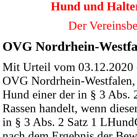
Hund und Halter 
lmprojekt
n
Der Vereinsbet
th
olzewski
OVG Nordrhein-Westfa
zt
Mit Urteil vom 03.12.2020 
OVG Nordrhein-Westfalen, d
iler
Hund einer der in § 3 Abs
rufbar
er:
Rassen handelt, wenn dieser
in § 3 Abs. 2 Satz 1 LHu
://www.youtube.com/watch?
jx2iBQqkU
nach dem Ergebnis der Bew