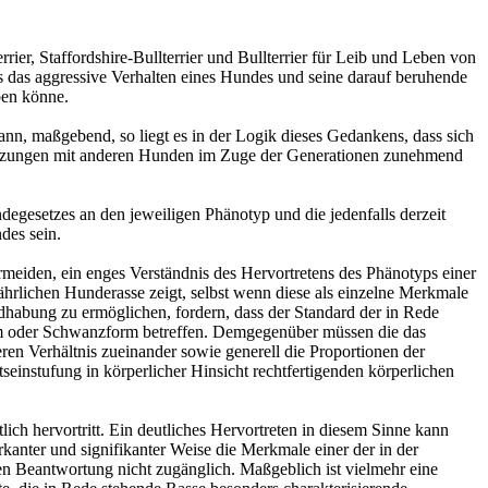
er, Staffordshire-Bullterrier und Bullterrier für Leib und Leben von
ss das aggressive Verhalten eines Hundes und seine darauf beruhende
aben könne.
ann, maßgebend, so liegt es in der Logik dieses Gedankens, dass sich
 Kreuzungen mit anderen Hunden im Zuge der Generationen zunehmend
egesetzes an den jeweiligen Phänotyp und die jedenfalls derzeit
des sein.
meiden, ein enges Verständnis des Hervortretens des Phänotyps einer
fährlichen Hunderasse zeigt, selbst wenn diese als einzelne Merkmale
habung zu ermöglichen, fordern, dass der Standard der in Rede
orm oder Schwanzform betreffen. Demgegenüber müssen die das
n Verhältnis zueinander sowie generell die Proportionen der
einstufung in körperlicher Hinsicht rechtfertigenden körperlichen
 hervortritt. Ein deutliches Hervortreten in diesem Sinne kann
nter und signifikanter Weise die Merkmale einer der in der
hen Beantwortung nicht zugänglich. Maßgeblich ist vielmehr eine