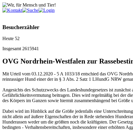
Besucherzähler
Heute
52
Insgesamt
2615941
OVG Nordrhein-Westfalen zur Rassebest
Mit Urteil vom 03.12.2020 - 5 A 1033/18 entschied das OVG Nordrhe
reinrassiger Hund einer der in § 3 Abs. 2 Satz 1 LHundG NRW genan
Angesichts des Schutzzwecks des Landeshundegesetzes ist zunächst a
Gefährlichkeitsvermutung beitragen. Dies wird regelmäßig bei der d
des Körpers im Ganzen sowie hiermit zusammenhängend bei Größe und
Dabei wird im Hinblick auf die Größe jedenfalls eine Unterschreitung
nicht allein auf äußere Eigenschaften der in Rede stehenden Hunder
Hunderassen weder um die größten noch die kräftigsten. Der Gesetzge
bedingten - Verhaltensbereitschaften, insbesondere einer erhöhten Aggre