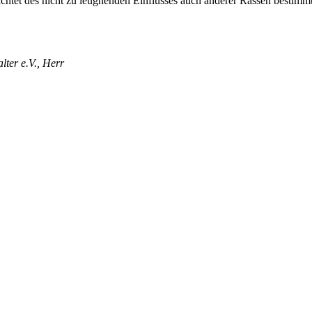
achtet des nicht zu leugnenden Einflusses auch anderer Rassen bestimmt
lter e.V., Herr