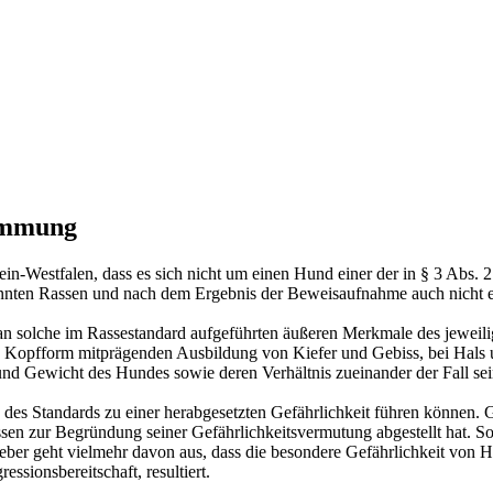
immung
in-Westfalen, dass es sich nicht um einen Hund einer der in § 3 Abs
nten Rassen und nach dem Ergebnis der Beweisaufnahme auch nicht ein
n solche im Rassestandard aufgeführten äußeren Merkmale des jeweilig
ie Kopfform mitprägenden Ausbildung von Kiefer und Gebiss, bei Hals
 Gewicht des Hundes sowie deren Verhältnis zueinander der Fall sei
 des Standards zu einer herabgesetzten Gefährlichkeit führen können. 
assen zur Begründung seiner Gefährlichkeitsvermutung abgestellt hat. 
ber geht vielmehr davon aus, dass die besondere Gefährlichkeit von H
ssionsbereitschaft, resultiert.