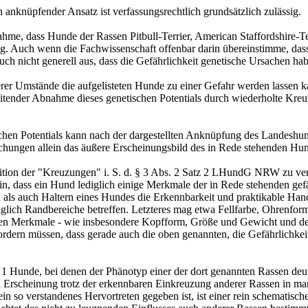
 anknüpfender Ansatz ist verfassungsrechtlich grundsätzlich zulässig.
e, dass Hunde der Rassen Pitbull-Terrier, American Staffordshire-Terri
htig. Auch wenn die Fachwissenschaft offenbar darin übereinstimme, da
 auch nicht generell aus, dass die Gefährlichkeit genetische Ursachen h
terer Umstände die aufgelisteten Hunde zu einer Gefahr werden lassen k
schreitender Abnahme dieses genetischen Potentials durch wiederholte
hen Potentials kann nach der dargestellten Anknüpfung des Landeshund
hungen allein das äußere Erscheinungsbild des in Rede stehenden Hun
nition der "Kreuzungen" i. S. d. § 3 Abs. 2 Satz 2 LHundG NRW zu ver
sein, dass ein Hund lediglich einige Merkmale der in Rede stehenden ge
als auch Haltern eines Hundes die Erkennbarkeit und praktikable Hand
iglich Randbereiche betreffen. Letzteres mag etwa Fellfarbe, Ohrenf
den Merkmale - wie insbesondere Kopfform, Größe und Gewicht und dere
dern müssen, dass gerade auch die oben genannten, die Gefährlichkeits
de, bei denen der Phänotyp einer der dort genannten Rassen deutlich
scheinung trotz der erkennbaren Einkreuzung anderer Rassen in marka
n so verstandenes Hervortreten gegeben ist, ist einer rein schematisc