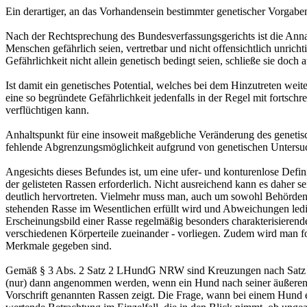
Ein derartiger, an das Vorhandensein bestimmter genetischer Vorgaben
Nach der Rechtsprechung des Bundesverfassungsgerichts ist die Annahm
Menschen gefährlich seien, vertretbar und nicht offensichtlich unric
Gefährlichkeit nicht allein genetisch bedingt seien, schließe sie doch
Ist damit ein genetisches Potential, welches bei dem Hinzutreten wei
eine so begründete Gefährlichkeit jedenfalls in der Regel mit fort
verflüchtigen kann.
Anhaltspunkt für eine insoweit maßgebliche Veränderung des genetisc
fehlende Abgrenzungsmöglichkeit aufgrund von genetischen Untersuc
Angesichts dieses Befundes ist, um eine ufer- und konturenlose Defi
der gelisteten Rassen erforderlich. Nicht ausreichend kann es daher 
deutlich hervortreten. Vielmehr muss man, auch um sowohl Behörden 
stehenden Rasse im Wesentlichen erfüllt wird und Abweichungen led
Erscheinungsbild einer Rasse regelmäßig besonders charakterisieren
verschiedenen Körperteile zueinander - vorliegen. Zudem wird man for
Merkmale gegeben sind.
Gemäß § 3 Abs. 2 Satz 2 LHundG NRW sind Kreuzungen nach Satz 1 Hun
(nur) dann angenommen werden, wenn ein Hund nach seiner äußeren Er
Vorschrift genannten Rassen zeigt. Die Frage, wann bei einem Hund ei