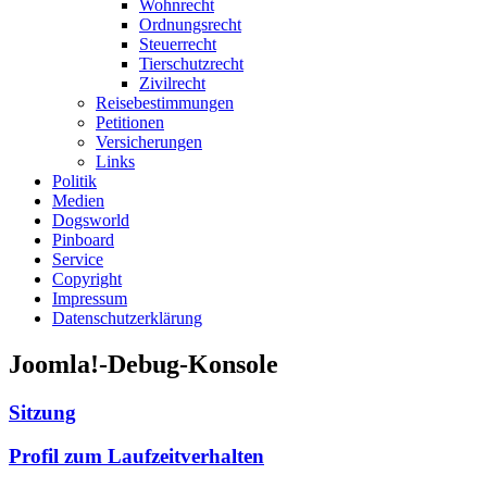
Wohnrecht
Ordnungsrecht
Steuerrecht
Tierschutzrecht
Zivilrecht
Reisebestimmungen
Petitionen
Versicherungen
Links
Politik
Medien
Dogsworld
Pinboard
Service
Copyright
Impressum
Datenschutzerklärung
Joomla!-Debug-Konsole
Sitzung
Profil zum Laufzeitverhalten