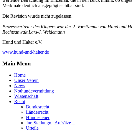
wertende Betrachtung im Einzelfall, die in den Blick nimmt, ob unge
Merkmale deutlich ausgeprägt sichtbar sind.
Die Revision wurde nicht zugelassen.
Prozessvertreter des Klägers war der 2. Vorsitzende von Hund und Ha
Rechtsanwalt Lars-J. Weidemann
Hund und Halter e.V.
www.hund-und-halter.de
Main Menu
Home
Unser Verein
News
Nothundevermittlung
Wissenschaft
Recht
Bundesrecht
Länderrecht
Hundesteuer
Jur. Stellungn., Aufsätze...
Urteile